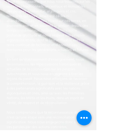
Nous reconnaissons que nous nous trouvons sur les
territoires traditionnels, ancestraux et immuables
des peuples Anishinàbe, algonquins et cris,
territoires qui n’ont jamais été cédés ni
abandonnés. Ces nations vivent sur ces terres, en
prennent soin et en assurent la gestion depuis des
temps immémoriaux. Nous exprimons notre
profonde gratitude et notre respect aux peuples
algonquins et cris, dont le lien immuable avec la
terre continue de façonner et d’enrichir ces
territoires pour les générations actuelles et futures.
En tant qu’établissement d’enseignement, nous
reconnaissons les répercussions historiques et
actuelles de la colonisation sur les peuples
autochtones et nous nous engageons à tirer les
leçons du passé. Nous nous efforçons de favoriser
la compréhension, la guérison et la résilience grâce
à des partenariats significatifs avec les nations
algonquines et cries, ainsi qu’avec les Premières
Nations, les Métis et les Inuits, dans un esprit de
vérité, de respect et de réconciliation.
Nous comprenons que la reconnaissance des terres
n’est qu’une étape vers une réconciliation
significative. Nous nous engageons donc à soutenir
ces paroles par des actions concrètes,
l’établissement de relations et un engagement à