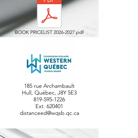
BOOK PRICELIST 2026-2027.pdf
185 rue Archambault
Hull, Québec, J8Y 5E3
819-595-1226
Ext. 620401
distanceed@wqsb.qc.ca
Land Acknowledgement