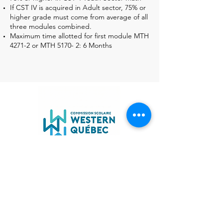
If CST IV is acquired in Adult sector, 75% or
higher grade must come from average of all
three modules combined.
Maximum time allotted for first module MTH
4271-2 or MTH 5170- 2: 6 Months
185 rue Archambault
Coque,
Québec, J8Y 5E3
819-595-1226
Poste 620401
distancié@wqsb.qc.ca